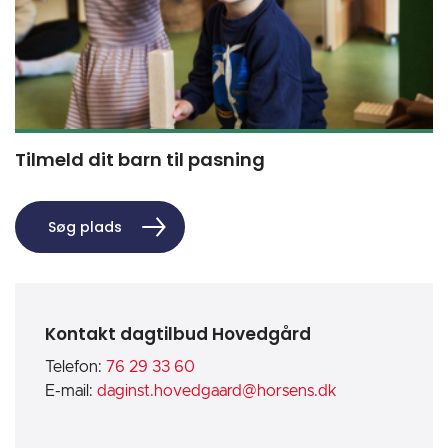
Tilmeld dit barn til pasning
Søg plads
Kontakt dagtilbud Hovedgård
Telefon:
76 29 33 60
E-mail:
daginst.hovedgaard@horsens.dk