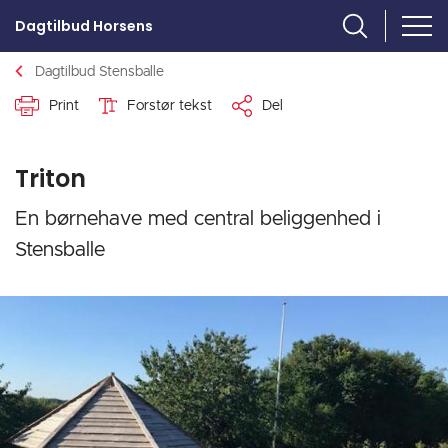
Dagtilbud Horsens
Dagtilbud Stensballe
Print
Forstør tekst
Del
Triton
En børnehave med central beliggenhed i
Stensballe