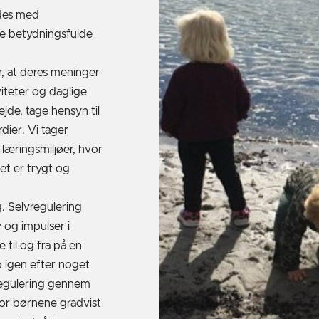
ødes med
e betydningsfulde
r, at deres meninger
viteter og daglige
ejde, tage hensyn til
ier. Vi tager
læringsmiljøer, hvor
et er trygt og
. Selvregulering
 og impulser i
 til og fra på en
o igen efter noget
vregulering gennem
vor børnene gradvist