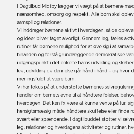
I Dagtilbud Midtby lægger vi vægt på at børnene m
nænsomhed, omsorg og respekt. Alle børn skal oplev
samspil og relationer.
Vi inddrager børnene aktivt i hverdagen, så de opleve
og idéer bliver taget alvorligt. Gennem leg, fælles akti
rutiner får børnene mulighed for at øve sig i at samarb
hinanden og forstå grundlæggende demokratiske værd
udgangspunkt i det enkelte barns udvikling og skaber 
leg, udvikling og dannelse går hånd i hånd – og hvor d
meningsfuldt at være barn.
Vi har fokus på at understøtte børnenes selvregulering
handler om barnets evne til at håndtere følelser, behov
hverdagen. Det kan fx være at kunne vente på tur, sige
hensigtsmæssig måde, håndtere skuffelse eller finde r
svært eller spændende.
I dagtilbuddet støtter vi sel
leg, relationer og hverdagens aktiviteter og rutiner, h