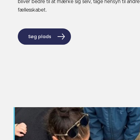
bliver bedre til at mærke sig selv, tage hensyn til andre
fællesskabet.
Søg plads