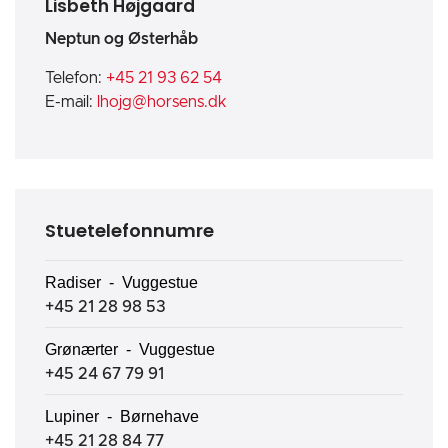
Lisbeth Højgaard
Neptun og Østerhåb
Telefon:
+45 21 93 62 54
E-mail:
lhojg@horsens.dk
Stuetelefonnumre
Radiser - Vuggestue
+45 21 28 98 53
Grønærter - Vuggestue
+45 24 67 79 91
Lupiner - Børnehave
+45 21 28 84 77