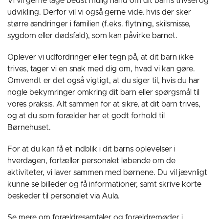
Vi vil gerne tage bedst mulig hånd om dit barns trivsel og
udvikling. Derfor vil vi også gerne vide, hvis der sker
større ændringer i familien (f.eks. flytning, skilsmisse,
sygdom eller dødsfald), som kan påvirke barnet.
Oplever vi udfordringer eller tegn på, at dit barn ikke
trives, tager vi en snak med dig om, hvad vi kan gøre.
Omvendt er det også vigtigt, at du siger til, hvis du har
nogle bekymringer omkring dit barn eller spørgsmål til
vores praksis. Alt sammen for at sikre, at dit barn trives,
og at du som forælder har et godt forhold til
Børnehuset.
For at du kan få et indblik i dit barns oplevelser i
hverdagen, fortæller personalet løbende om de
aktiviteter, vi laver sammen med børnene. Du vil jævnligt
kunne se billeder og få informationer, samt skrive korte
beskeder til personalet via Aula.
Se mere om forældresamtaler og forældremøder i