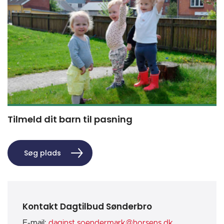
Tilmeld dit barn til pasning
Søg plads
Kontakt Dagtilbud Sønderbro
E-mail:
daginst.soendermark@horsens.dk